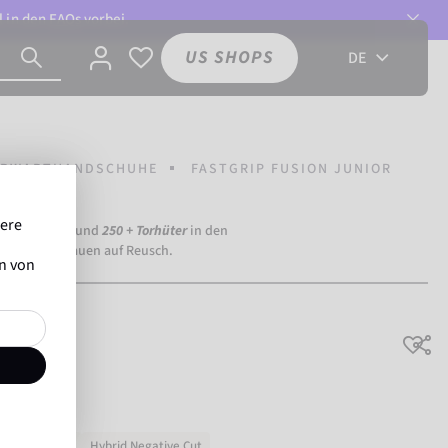
l in den
FAQs
vorbei.
US SHOPS
DE
ORWARTHANDSCHUHE
FASTGRIP FUSION JUNIOR
sere
ia Dortmund) und
250 + Torhüter
in den
eltweit vertrauen auf Reusch.
en von
Junior
e Haltbarkeit
Hybrid Negative Cut