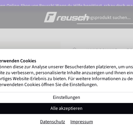
n Online-Shop von Reusch! Wenn du Hilfe benötigst, schau doch ma
STARTSEITE
HANDSCHUHE
T
erwenden Cookies
önnen diese zur Analyse unserer Besucherdaten platzieren, um un
Gregor Kobel
(Boruss
te zu verbessern, personalisierte Inhalte anzuzeigen und Ihnen ein
ersten nationalen Ligen w
rtiges Website-Erlebnis zu bieten. Für weitere Informationen zu d
erwendeten Cookies öffnen Sie die Einstellungen.
Einstellungen
Fastgrip Fusion 
Alle akzeptieren
Artikel-Nr. 5572900
Datenschutz
Impressum
Profi Belag
Allwetter-Grip
Hoh