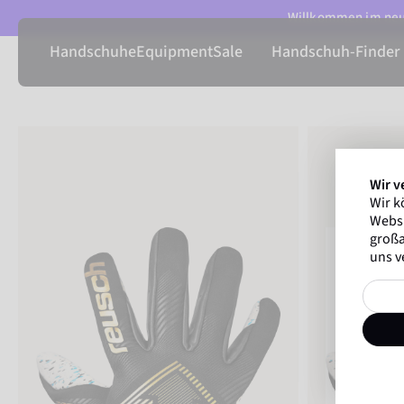
Willkommen im neue
Handschuhe
Equipment
Sale
Handschuh-Finder
Wir v
Wir k
Websi
großa
uns v