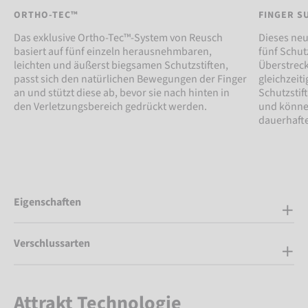
ORTHO-TEC™
FINGER S
Das exklusive Ortho-Tec™-System von Reusch
Dieses neu
basiert auf fünf einzeln herausnehmbaren,
fünf Schutz
leichten und äußerst biegsamen Schutzstiften,
Überstrec
passt sich den natürlichen Bewegungen der Finger
gleichzeiti
an und stützt diese ab, bevor sie nach hinten in
Schutzstif
den Verletzungsbereich gedrückt werden.
und können
dauerhafte
Eigenschaften
Verschlussarten
Attrakt Technologie