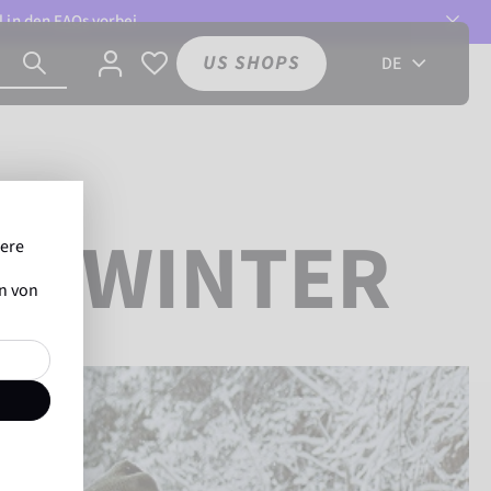
l in den
FAQs
vorbei.
US SHOPS
DE
IM WINTER
sere
en von