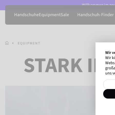
Willkommen im neue
Handschuhe
Equipment
Sale
Handschuh-Finder
EQUIPMENT
Wir v
STARK IM
Wir k
Websi
großa
uns v