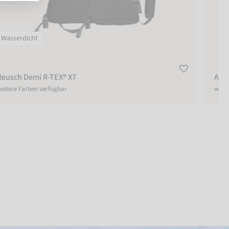
Wasserdicht
Reusch Demi R-TEX® XT
Attr
eitere Farben verfügbar
weite