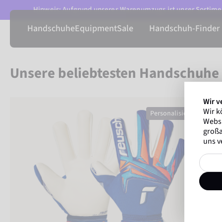
Hinweis: Aufgrund unseres Warenumzugs ist unser Sortimen
Handschuhe
Equipment
Sale
Handschuh-Finder
Unsere beliebtesten Handschuhe
Attrakt Gold X NC
Wir v
Wir k
Personalisierbar
Websi
großa
uns v