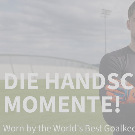
DIE HANDSC
OMENTE!
Worn by the World's Best Goalke