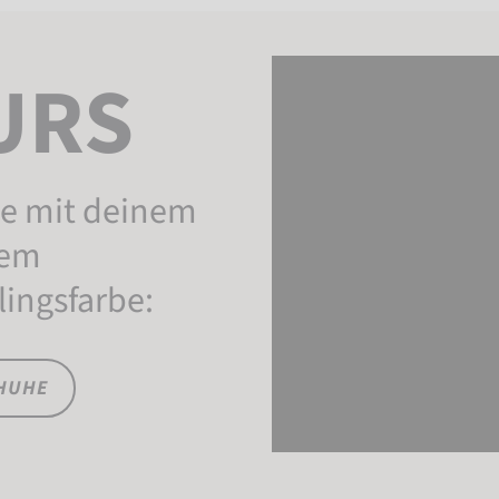
URS
he mit deinem
nem
lingsfarbe:
HUHE