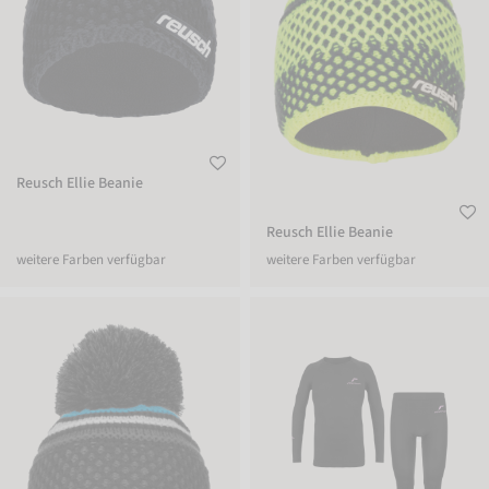
Reusch Ellie Beanie
Reusch Ellie Beanie
weitere Farben verfügbar
weitere Farben verfügbar
Reusch Ellie Beanie
Reusch Underwear Set Lady WARM