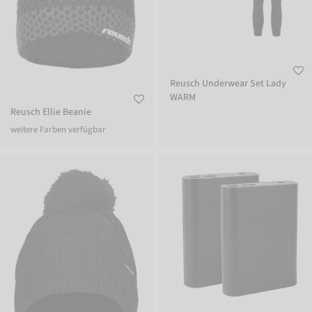
Reusch Underwear Set Lady
WARM
Reusch Ellie Beanie
weitere Farben verfügbar
Reusch Eve Beanie
5V Replacement Battery