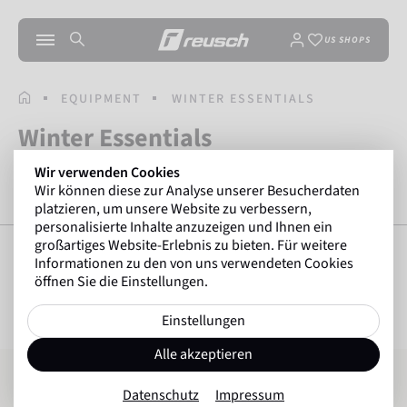
US SHOPS
STARTSEITE
EQUIPMENT
WINTER ESSENTIALS
Winter Essentials
Wir verwenden Cookies
Wir können diese zur Analyse unserer Besucherdaten
FUNKTIONSUNTERWÄSCHE
MÜTZEN
ZUBEHÖR & HANDSCHUHPFL
platzieren, um unsere Website zu verbessern,
personalisierte Inhalte anzuzeigen und Ihnen ein
großartiges Website-Erlebnis zu bieten. Für weitere
Informationen zu den von uns verwendeten Cookies
öffnen Sie die Einstellungen.
FILTER ANZEIGEN
29
Artikel
Einstellungen
Alle akzeptieren
Reusch Leash Comfort SP - 1 pair
Reusch Underwear Set WARM
Datenschutz
Impressum