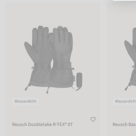
Reusch Doubletake R-TEX® XT
Reusch Basepl
FARBE
schwarz
grau
Größentabelle
GRÖSSE
4
Wasserdicht
Wasserdich
4,5
5
Reusch Doubletake R-TEX® XT
Reusch Bas
5,5