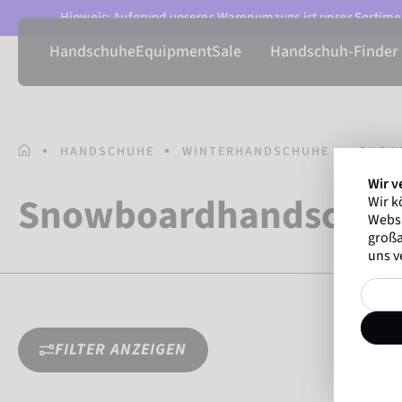
Hinweis: Aufgrund unseres Warenumzugs ist unser Sortimen
Handschuhe
Equipment
Sale
Handschuh-Finder
STARTSEITE
HANDSCHUHE
WINTERHANDSCHUHE
SNOW
Wir v
Snowboardhandschu
Wir k
Websi
großa
uns v
FILTER ANZEIGEN