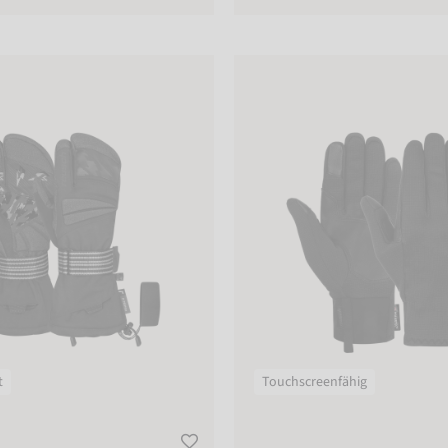
 III R-TEX® XT Lobster
Reusch Nanuq POLARTEC® HF 
t
Touchscreenfähig