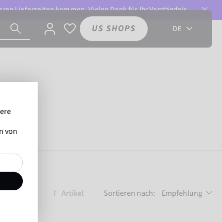
ren Lieferzeiten kommen. Vielen Dank für Ihr Verständnis.
US SHOPS
DE
sere
en von
7
Artikel
Sortieren nach:
Empfehlung