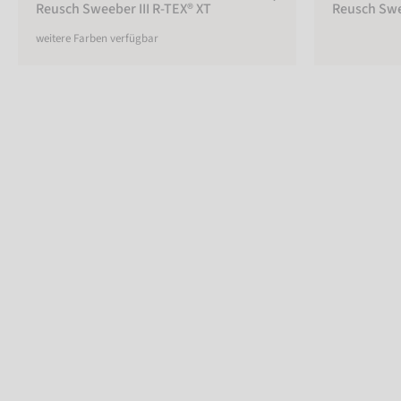
Reusch Sweeber III R-TEX® XT
Reusch Swee
ERWACHSENE
weitere Farben verfügbar
Erwachsene
Kinder
KONSTRUKTION
Fingerhandschuh
Lobster
Handschuh
FUNKTIONALITÄT