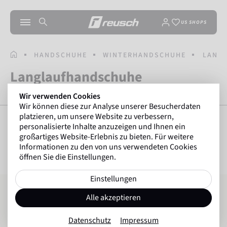
US SHOPS
STARTSEITE
HANDSCHUHE
WINTERHANDSCHUHE
LANG
Langlaufhandschuhe
Wir verwenden Cookies
Wir können diese zur Analyse unserer Besucherdaten
platzieren, um unsere Website zu verbessern,
personalisierte Inhalte anzuzeigen und Ihnen ein
großartiges Website-Erlebnis zu bieten. Für weitere
FILTER ANZEIGEN
8
Artikel
Informationen zu den von uns verwendeten Cookies
öffnen Sie die Einstellungen.
Einstellungen
Reusch Arien STORMBLOXX TOUCH-TEC
Reusch Diver X R-TEX® XT TOUCH-TEC
Alle akzeptieren
Datenschutz
Impressum