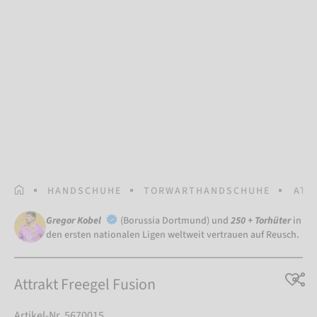
STARTSEITE
HANDSCHUHE
TORWARTHANDSCHUHE
ATT
Gregor Kobel
(Borussia Dortmund) und
250 + Torhüter
in
den ersten nationalen Ligen weltweit vertrauen auf Reusch.
Attrakt Freegel Fusion
Artikel-Nr. 5670015