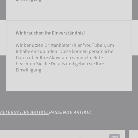
Wir brauchen Ihr Einverständnis!
Wir benutzen Drittanbieter (hier 'YouTube'), um
Inhalte einzubinden. Diese können persönliche
Daten über Ihre Aktivitäten sammeln. Bitte
EINSTELLUNGEN
beachten Sie die Details und geben sie Ihre
Einwilligung.
EXTERNE MEDIEN AKZEPTIEREN
ALTERNATIVE ARTIKEL
PASSENDE ARTIKEL
Attrakt Fusion NC
Attr
EINSTELLUNGEN