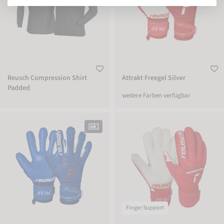
Reusch Compression Shirt
Attrakt Freegel Silver
Padded
weitere Farben verfügbar
Attrakt Freegel Silver
Attrakt Grip Finger Support Junior
Finger Support