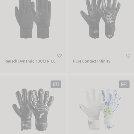
Reusch Dynamic TOUCH-TEC
Pure Contact Infinity
Attrakt Infinity
Pure Contact Silver Junior