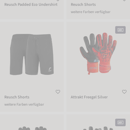
Reusch Padded Eco Undershirt
Reusch Shorts
weitere Farben verfügbar
Reusch Shorts
Attrakt Freegel Silver
Reusch Shorts
Attrakt Freegel Silver
weitere Farben verfügbar
Reusch Dynamic TOUCH-TEC
Pure Contact Infinity