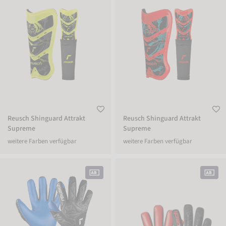
Reusch Shinguard Attrakt
Reusch Shinguard Attrakt
Supreme
Supreme
weitere Farben verfügbar
weitere Farben verfügbar
Attrakt Duo
Attrakt Freegel Silver NC