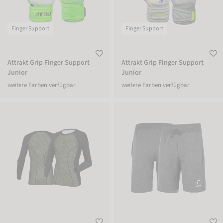
Finger Support
Finger Support
Attrakt Grip Finger Support
Attrakt Grip Finger Support
Junior
Junior
weitere Farben verfügbar
weitere Farben verfügbar
Reusch Padded Eco Undershirt
Reusch Shorts