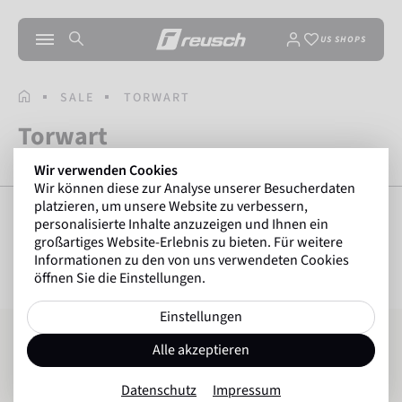
US SHOPS
STARTSEITE
SALE
TORWART
Torwart
Wir verwenden Cookies
Wir können diese zur Analyse unserer Besucherdaten
platzieren, um unsere Website zu verbessern,
personalisierte Inhalte anzuzeigen und Ihnen ein
großartiges Website-Erlebnis zu bieten. Für weitere
FILTER ANZEIGEN
85
Artikel
Informationen zu den von uns verwendeten Cookies
öffnen Sie die Einstellungen.
Einstellungen
Reusch Compression Shirt Padded
Attrakt Freegel Silver
Alle akzeptieren
Datenschutz
Impressum