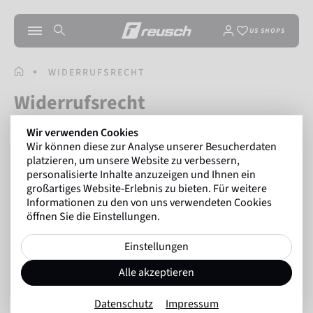
US SHOPS
WIDERRUFSRECHT
Widerrufsrecht
Wir verwenden Cookies
Das folgende Widerrufsrecht besteht nur bei
Wir können diese zur Analyse unserer Besucherdaten
außerhalb von Geschäftsräumen geschlossenen
platzieren, um unsere Website zu verbessern,
Verträgen und bei Fernabsatzverträgen: Verbraucher
personalisierte Inhalte anzuzeigen und Ihnen ein
ist dabei jede natürliche Person, die ein
großartiges Website-Erlebnis zu bieten. Für weitere
Rechtsgeschäft zu Zwecken abschließt, die
Informationen zu den von uns verwendeten Cookies
überwiegend weder ihrer gewerblichen noch ihrer
öffnen Sie die Einstellungen.
selbstständigen beruflichen Tätigkeit zugerechnet
werden können.
Einstellungen
Alle akzeptieren
Widerrufsbelehrung
Datenschutz
Impressum
Du hast das Recht, binnen 14 Tagen ohne Angabe von