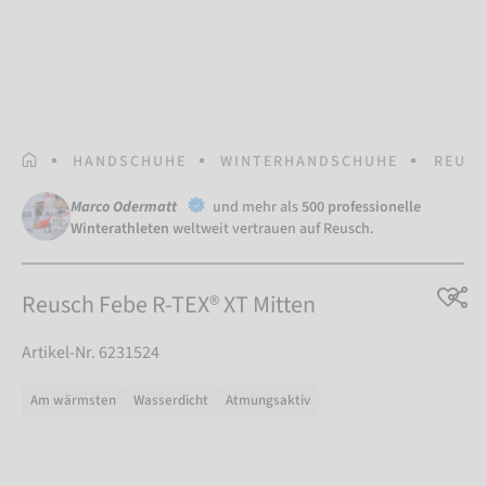
STARTSEITE
HANDSCHUHE
WINTERHANDSCHUHE
REUSC
Marco Odermatt
und mehr als
500 professionelle
Winterathleten
weltweit vertrauen auf Reusch.
Reusch Febe R-TEX® XT Mitten
Artikel-Nr. 6231524
Am wärmsten
Wasserdicht
Atmungsaktiv