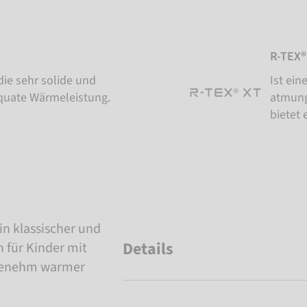
R-TEX®
die sehr solide und
Ist ei
äquate Wärmeleistung.
atmungs
bietet
in klassischer und
Details
 für Kinder mit
genehm warmer