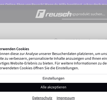
n Online-Shop von Reusch! Wenn du Hilfe benötigst, schau doch ma
STARTSEITE
HANDSCHUHE
WIN
erwenden Cookies
önnen diese zur Analyse unserer Besucherdaten platzieren, um un
Marco Odermatt
und me
te zu verbessern, personalisierte Inhalte anzuzeigen und Ihnen ein
Winterathleten
weltweit vert
rtiges Website-Erlebnis zu bieten. Für weitere Informationen zu d
erwendeten Cookies öffnen Sie die Einstellungen.
Einstellungen
Reusch Bennet R-T
Alle akzeptieren
Artikel-Nr. 6061206
Datenschutz
Impressum
Warm
Wasserdicht
Atmungsaktiv