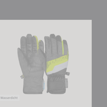
sch Dario R-TEX® XT Junior
Wasserdicht