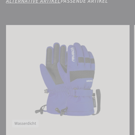
ALTERNATIVE ARTIKEL
PASSENDE ARTIKEL
Reusch Connor R-TEX® XT Junior
Wasserdicht