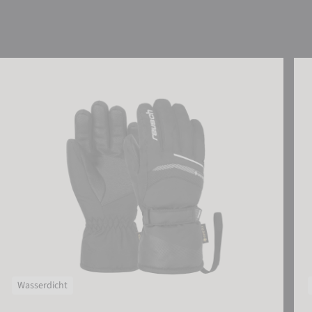
Reusch Bolt GTX® Junior
Reu
Wasserdicht