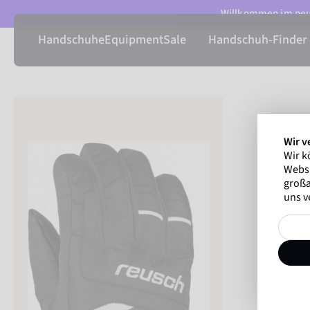
Willkommen im neue
Handschuhe
Equipment
Sale
Handschuh-Finder
Wir v
Wir k
Websi
großa
uns v