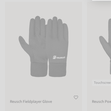
Reusch Fieldplayer Glove
Reusch Power
FARBE
schwarz
Größentabelle
GRÖSSE
5
6
Touchscree
6,5
7
Reusch Fieldplayer Glove
Reusch Po
7,5