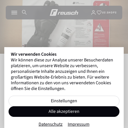
US SHOPS
Wir verwenden Cookies
Wir können diese zur Analyse unserer Besucherdaten
INSIDE REUSCH
PFLEGE-TIPPS FÜR WINTERH
platzieren, um unsere Website zu verbessern,
personalisierte Inhalte anzuzeigen und Ihnen ein
großartiges Website-Erlebnis zu bieten. Für weitere
Informationen zu den von uns verwendeten Cookies
Zurück zur Übersicht
öffnen Sie die Einstellungen.
Ratgeber
29.08.2025
Einstellungen
Pflege-Tipps für
Alle akzeptieren
Winterhandschuhe: Das solltest
Datenschutz
Impressum