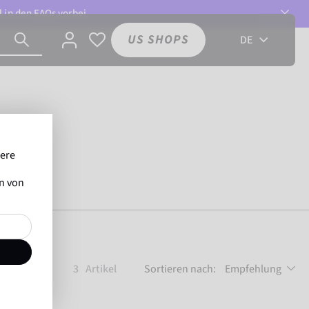
l in den
FAQs
vorbei.
US SHOPS
DE
sere
en von
3
Artikel
Sortieren nach:
Empfehlung