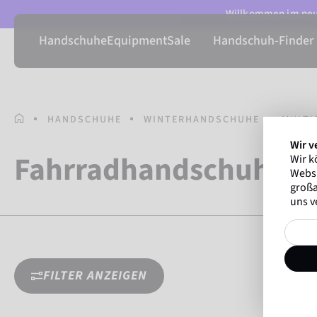
Willkommen im neue
Handschuhe
Equipment
Sale
Handschuh-Finder
STARTSEITE
HANDSCHUHE
WINTERHANDSCHUHE
MULT
Wir v
Fahrradhandschuhe
Wir k
Websi
großa
uns v
FILTER ANZEIGEN