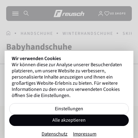
US SHOPS
STARTSEITE
HANDSCHUHE
WINTERHANDSCHUHE
SKIH
Babyhandschuhe
Wir verwenden Cookies
Wir können diese zur Analyse unserer Besucherdaten
platzieren, um unsere Website zu verbessern,
personalisierte Inhalte anzuzeigen und Ihnen ein
großartiges Website-Erlebnis zu bieten. Für weitere
FILTER ANZEIGEN
29
Artikel
Informationen zu den von uns verwendeten Cookies
öffnen Sie die Einstellungen.
Einstellungen
Reusch Ben
Reusch Ben
Alle akzeptieren
Datenschutz
Impressum