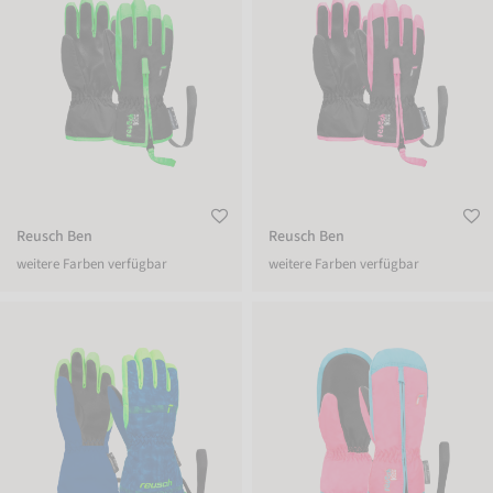
Reusch Ben
Reusch Ben
weitere Farben verfügbar
weitere Farben verfügbar
Reusch Maxi R-TEX® XT
Reusch Ben Mitten