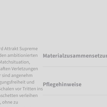
rd Attrakt Supreme
Materialzusammensetzu
den ambitionierten
 Matchsituation,
haften Verletzungen
er sind angenehm
gungsfreiheit und
Pflegehinweise
halen vor Tritten ins
schetten verleihen
, ohne zu