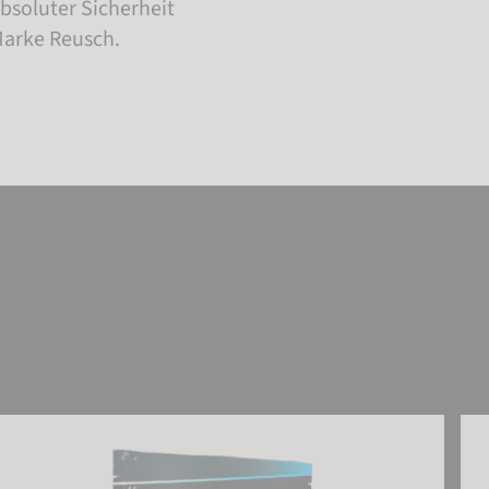
absoluter Sicherheit
Marke Reusch.
Reusch Glove Care Kit x3
Reu