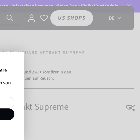
ren Lieferzeiten kommen. Vielen Dank für Ihr Verständnis.
US SHOPS
DE
SCH SHINGUARD ATTRAKT SUPREME
sere
ia Dortmund) und
250 + Torhüter
in den
eltweit vertrauen auf Reusch.
en von
d Attrakt Supreme