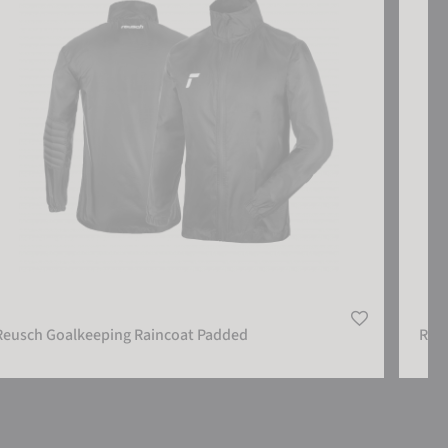
Reusch Goalkeeping Raincoat Padded
Reu