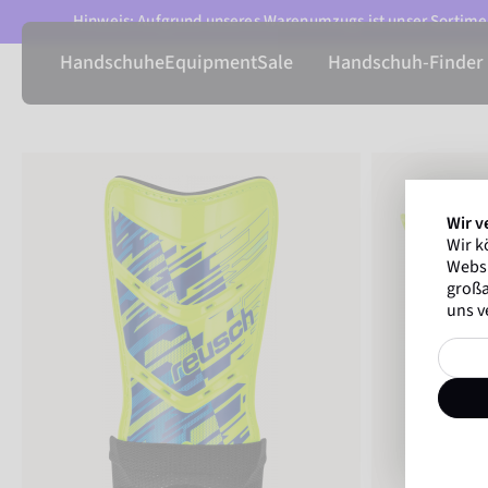
Hinweis: Aufgrund unseres Warenumzugs ist unser Sortimen
Handschuhe
Equipment
Sale
Handschuh-Finder
Wir v
Wir k
Websi
großa
uns v