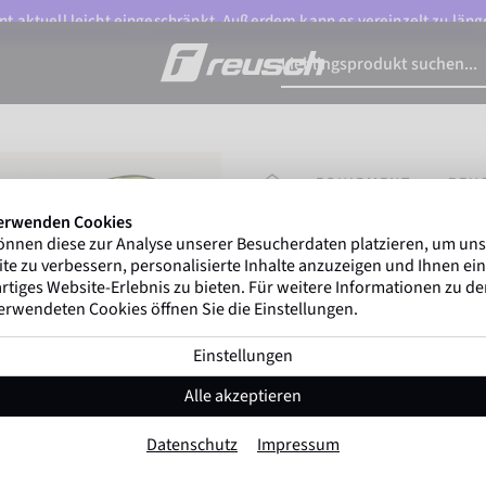
t aktuell leicht eingeschränkt. Außerdem kann es vereinzelt zu länge
STARTSEITE
EQUIPMENT
REU
erwenden Cookies
önnen diese zur Analyse unserer Besucherdaten platzieren, um un
Gregor Kobel
(Boruss
te zu verbessern, personalisierte Inhalte anzuzeigen und Ihnen ein
ersten nationalen Ligen w
rtiges Website-Erlebnis zu bieten. Für weitere Informationen zu d
erwendeten Cookies öffnen Sie die Einstellungen.
Einstellungen
Reusch Shinguar
Alle akzeptieren
Artikel-Nr. 5177040
Datenschutz
Impressum
Farbe:
Gelb-Blau