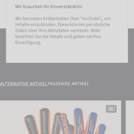
Wir brauchen Ihr Einverständnis!
Wir benutzen Drittanbieter (hier 'YouTube'), um
Inhalte einzubinden. Diese können persönliche
Daten über Ihre Aktivitäten sammeln. Bitte
EINSTELLUNGEN
beachten Sie die Details und geben sie Ihre
Einwilligung.
EXTERNE MEDIEN AKZEPTIEREN
ALTERNATIVE ARTIKEL
PASSENDE ARTIKEL
Attrakt Freegel Duo NC
Attr
EINSTELLUNGEN
EXTERNE MEDIEN AKZEPTIEREN