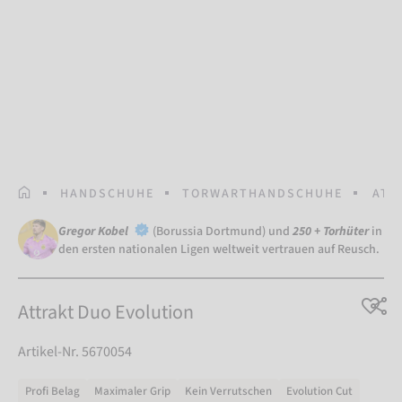
STARTSEITE
HANDSCHUHE
TORWARTHANDSCHUHE
ATT
Gregor Kobel
(Borussia Dortmund) und
250 + Torhüter
in
den ersten nationalen Ligen weltweit vertrauen auf Reusch.
Attrakt Duo Evolution
Artikel-Nr. 5670054
Profi Belag
Maximaler Grip
Kein Verrutschen
Evolution Cut