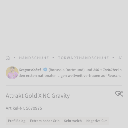
STARTSEITE
HANDSCHUHE
TORWARTHANDSCHUHE
ATT
Gregor Kobel
(Borussia Dortmund) und
250 + Torhüter
in
den ersten nationalen Ligen weltweit vertrauen auf Reusch.
Attrakt Gold X NC Gravity
Artikel-Nr. 5670975
Profi Belag
Extrem hoher Grip
Sehr weich
Negative Cut