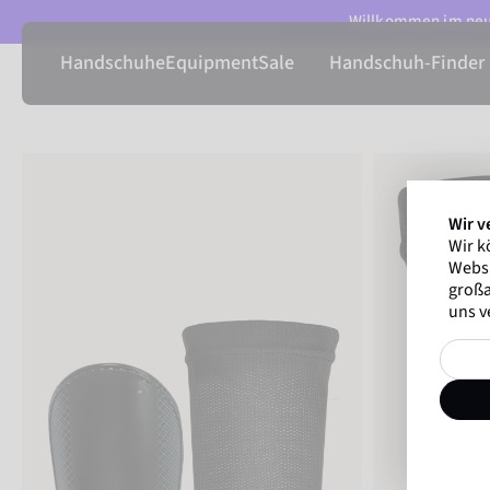
Willkommen im neue
Handschuhe
Equipment
Sale
Handschuh-Finder
Wir v
Wir k
Websi
großa
uns v