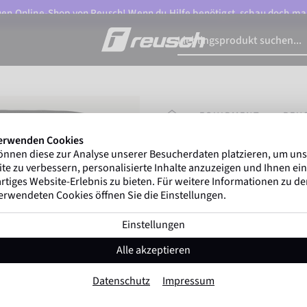
n Online-Shop von Reusch! Wenn du Hilfe benötigst, schau doch ma
STARTSEITE
EQUIPMENT
REU
erwenden Cookies
önnen diese zur Analyse unserer Besucherdaten platzieren, um un
Gregor Kobel
(Boruss
te zu verbessern, personalisierte Inhalte anzuzeigen und Ihnen ein
ersten nationalen Ligen w
rtiges Website-Erlebnis zu bieten. Für weitere Informationen zu d
erwendeten Cookies öffnen Sie die Einstellungen.
Einstellungen
Reusch Shin Gu
Alle akzeptieren
Artikel-Nr. 5577040
Datenschutz
Impressum
Farbe:
Schwarz