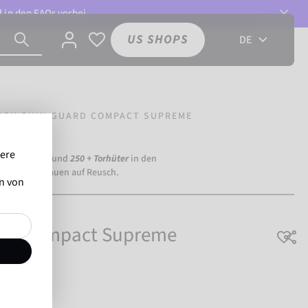
l in den
FAQs
vorbei.
US SHOPS
DE
SCH SHIN GUARD COMPACT SUPREME
sere
ia Dortmund) und
250 + Torhüter
in den
eltweit vertrauen auf Reusch.
en von
ard Compact Supreme