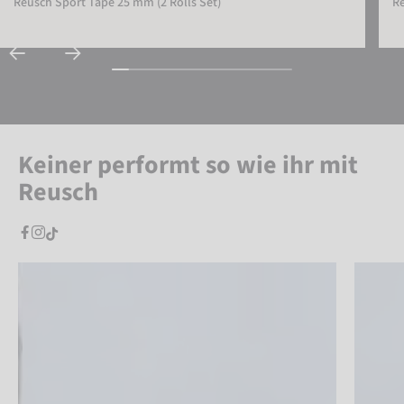
Reusch Sport Tape 25 mm (2 Rolls Set)
Re
Keiner performt so wie ihr mit
Reusch