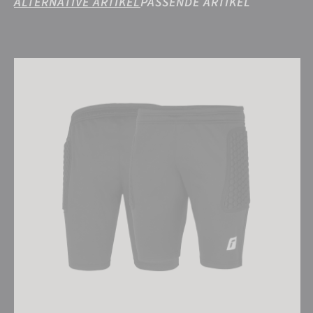
ALTERNATIVE ARTIKEL
PASSENDE ARTIKEL
Reusch Contest II Short Advance