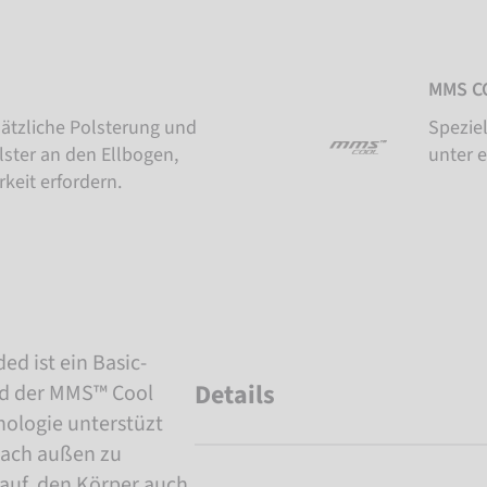
MMS C
sätzliche Polsterung und
Speziel
lster an den Ellbogen,
unter 
rkeit erfordern.
d ist ein Basic-
Details
nd der MMS™ Cool
ologie unterstüzt
nach außen zu
rauf, den Körper auch