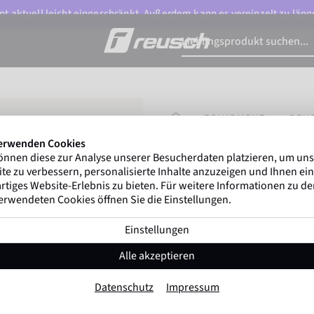
t aktuell leicht eingeschränkt. Außerdem kann es vereinzelt zu länge
STARTSEITE
EQUIPMENT
REU
erwenden Cookies
önnen diese zur Analyse unserer Besucherdaten platzieren, um un
Gregor Kobel
(Boruss
te zu verbessern, personalisierte Inhalte anzuzeigen und Ihnen ein
ersten nationalen Ligen w
rtiges Website-Erlebnis zu bieten. Für weitere Informationen zu d
erwendeten Cookies öffnen Sie die Einstellungen.
Einstellungen
Reusch Match L
Alle akzeptieren
Artikel-Nr. 5111700
Datenschutz
Impressum
Farbe:
Gelb-Blau