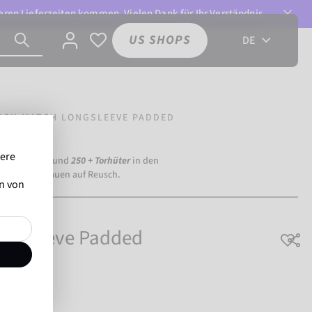
ren Lieferzeiten kommen. Vielen Dank für Ihr Verständnis.
US SHOPS
DE
SCH MATCH LONGSLEEVE PADDED
sere
ia Dortmund) und
250 + Torhüter
in den
eltweit vertrauen auf Reusch.
en von
ongsleeve Padded