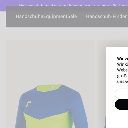
Hinweis: Aufgrund unseres Warenumzugs ist unser Sortimen
Handschuhe
Equipment
Sale
Handschuh-Finder
Wir v
Wir k
Websi
großa
uns v