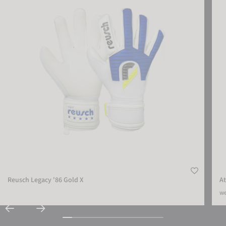
EXTERNE MEDIEN AKZEPTIEREN
Reusch Legacy '86 Gold X
At
we