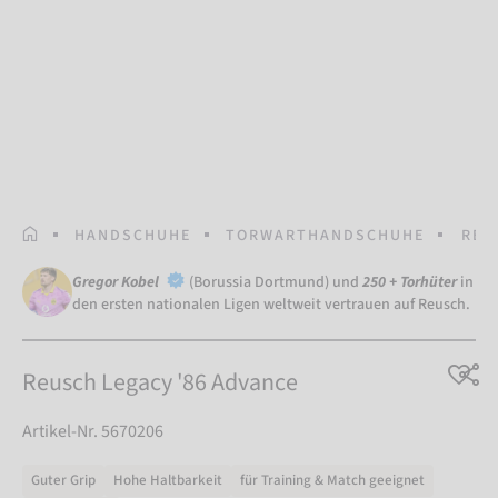
STARTSEITE
HANDSCHUHE
TORWARTHANDSCHUHE
REU
Gregor Kobel
(Borussia Dortmund) und
250 + Torhüter
in
den ersten nationalen Ligen weltweit vertrauen auf Reusch.
Reusch Legacy '86 Advance
Artikel-Nr. 5670206
Guter Grip
Hohe Haltbarkeit
für Training & Match geeignet