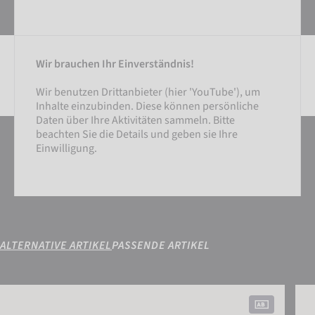
Wir brauchen Ihr Einverständnis!
Wir benutzen Drittanbieter (hier 'YouTube'), um
Inhalte einzubinden. Diese können persönliche
Daten über Ihre Aktivitäten sammeln. Bitte
EINSTELLUNGEN
beachten Sie die Details und geben sie Ihre
Einwilligung.
EXTERNE MEDIEN AKZEPTIEREN
ALTERNATIVE ARTIKEL
PASSENDE ARTIKEL
Reusch Legacy '86 Gold X
Attr
EINSTELLUNGEN