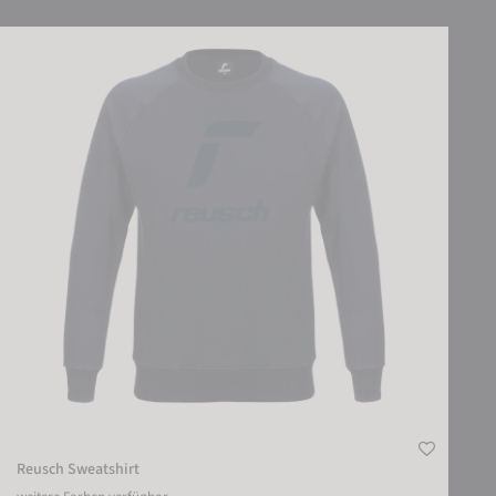
Reusch Sweatshirt
Reusch Sweatshirt