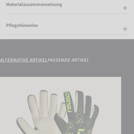
Materialzusammensetzung
Pflegehinweise
ALTERNATIVE ARTIKEL
PASSENDE ARTIKEL
Pure Contact Gold