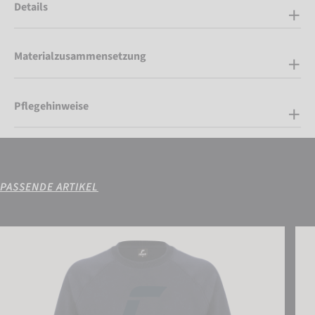
Details
Materialzusammensetzung
Pflegehinweise
PASSENDE ARTIKEL
Reusch Sweatshirt
Reus