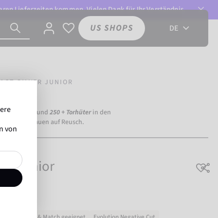
ren Lieferzeiten kommen. Vielen Dank für Ihr Verständnis.
US SHOPS
DE
ACT SILVER JUNIOR
sere
ia Dortmund) und
250 + Torhüter
in den
eltweit vertrauen auf Reusch.
en von
ver Junior
für Training & Match geeignet
Evolution Negative Cut