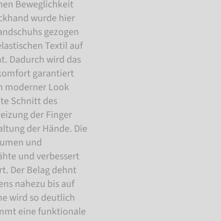
chen Beweglichkeit
ckhand wurde hier
Handschuhs gezogen
lastischen Textil auf
t. Dadurch wird das
komfort garantiert
in moderner Look
te Schnitt des
eizung der Finger
altung der Hände. Die
Daumen und
ähte und verbessert
t. Der Belag dehnt
ens nahezu bis auf
e wird so deutlich
mt eine funktionale