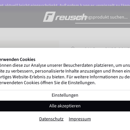
t aktuell leicht eingeschränkt. Außerdem kann es vereinzelt zu länge
STARTSEITE
SALE
PURE CONT
erwenden Cookies
önnen diese zur Analyse unserer Besucherdaten platzieren, um un
Gregor Kobel
(Boruss
te zu verbessern, personalisierte Inhalte anzuzeigen und Ihnen ein
ersten nationalen Ligen w
rtiges Website-Erlebnis zu bieten. Für weitere Informationen zu d
erwendeten Cookies öffnen Sie die Einstellungen.
Einstellungen
Pure Contact Sil
Alle akzeptieren
Artikel-Nr. 5372200
Datenschutz
Impressum
Guter Grip
weiches Tragegefühl