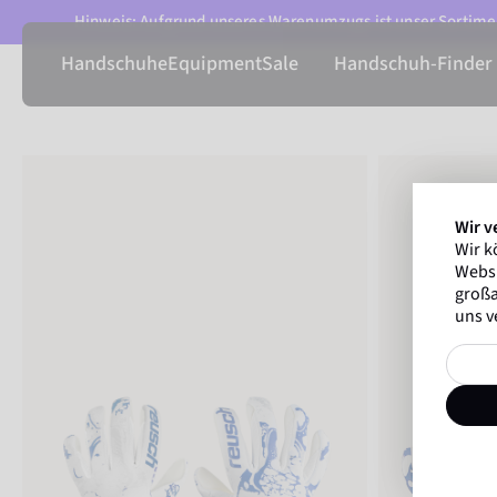
Hinweis: Aufgrund unseres Warenumzugs ist unser Sortimen
Handschuhe
Equipment
Sale
Handschuh-Finder
Wir v
Wir k
Websi
großa
uns v