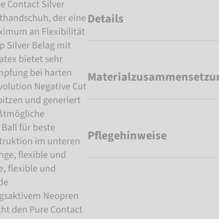
 Contact Silver
Details
rthandschuh, der eine
imum an Flexibilität
p Silver Belag mit
tex bietet sehr
mpfung bei harten
Materialzusammensetzu
volution Negative Cut
spitzen und generiert
ößtmögliche
Ball für beste
Pflegehinweise
truktion im unteren
nge, flexible und
, flexible und
de
gsaktivem Neopren
cht den Pure Contact