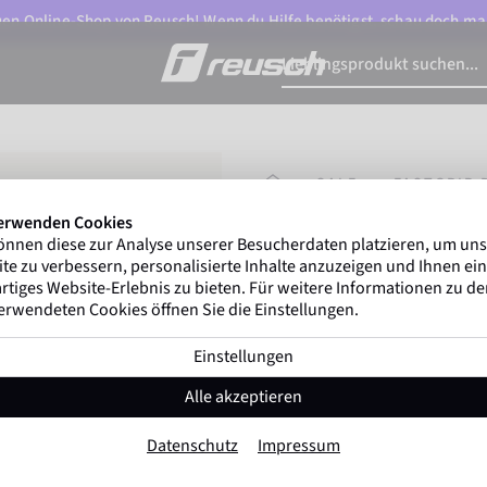
n Online-Shop von Reusch! Wenn du Hilfe benötigst, schau doch ma
STARTSEITE
SALE
FASTGRIP 
erwenden Cookies
önnen diese zur Analyse unserer Besucherdaten platzieren, um un
Gregor Kobel
(Boruss
te zu verbessern, personalisierte Inhalte anzuzeigen und Ihnen ein
ersten nationalen Ligen w
rtiges Website-Erlebnis zu bieten. Für weitere Informationen zu d
erwendeten Cookies öffnen Sie die Einstellungen.
Einstellungen
Fastgrip Duo
Alle akzeptieren
Artikel-Nr. 5570000
Datenschutz
Impressum
Profi Belag
Maximaler Grip
Ke