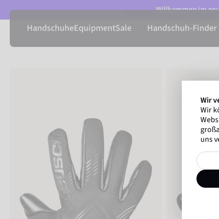
Willkommen im neue
Handschuhe
Equipment
Sale
Handschuh-Finder
Wir v
Wir k
Websi
großa
uns v