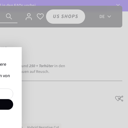
l in den
FAQs
vorbei.
US SHOPS
DE
DUO
sere
ia Dortmund) und
250 + Torhüter
in den
eltweit vertrauen auf Reusch.
en von
in Verrutschen
Hybrid Negative Cut