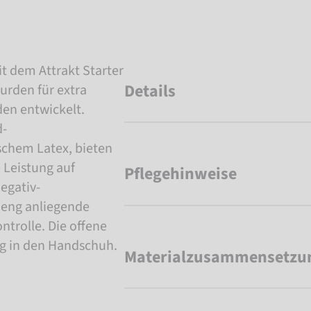
t dem Attrakt Starter
Details
urden für extra
den entwickelt.
d-
chem Latex, bieten
Leistung auf
Pflegehinweise
egativ-
e eng anliegende
ntrolle. Die offene
eg in den Handschuh.
Materialzusammensetzu