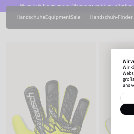
Hinweis: Aufgrund unseres Warenumzugs ist unser Sortimen
Handschuhe
Equipment
Sale
Handschuh-Finder
Wir v
Wir k
Websi
großa
uns v