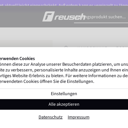
t aktuell leicht eingeschränkt. Außerdem kann es vereinzelt zu länge
STARTSEITE
HANDSCHUHE
TOR
erwenden Cookies
önnen diese zur Analyse unserer Besucherdaten platzieren, um un
Gregor Kobel
(Borussia 
te zu verbessern, personalisierte Inhalte anzuzeigen und Ihnen ein
ersten nationalen Ligen welt
rtiges Website-Erlebnis zu bieten. Für weitere Informationen zu d
erwendeten Cookies öffnen Sie die Einstellungen.
Einstellungen
Attrakt Starter Sol
Alle akzeptieren
Artikel-Nr. 5572514
Datenschutz
Impressum
Sehr robust
Alle Untergründe
Eins