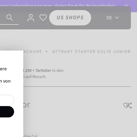
ren Lieferzeiten kommen. Vielen Dank für Ihr Verständnis.
US SHOPS
DE
WARTHANDSCHUHE
ATTRAKT STARTER SOLID JUNIOR
sere
Dortmund) und
250 + Torhüter
in den
weit vertrauen auf Reusch.
en von
id Junior
teiger
Negative Cut