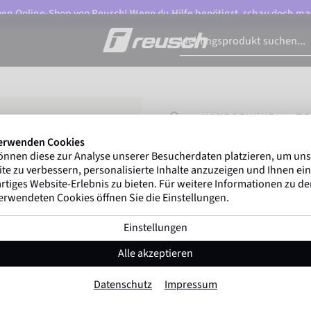
n Online-Shop von Reusch! Wenn du Hilfe benötigst, schau doch ma
STARTSEITE
HANDSCHUHE
T
erwenden Cookies
önnen diese zur Analyse unserer Besucherdaten platzieren, um un
Gregor Kobel
(Boruss
te zu verbessern, personalisierte Inhalte anzuzeigen und Ihnen ein
ersten nationalen Ligen w
rtiges Website-Erlebnis zu bieten. Für weitere Informationen zu d
erwendeten Cookies öffnen Sie die Einstellungen.
Einstellungen
Attrakt Solid Jun
Alle akzeptieren
Artikel-Nr. 5672515
Datenschutz
Impressum
Sehr robust
Alle Untergründe