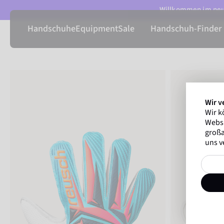
Willkommen im neue
Handschuhe
Equipment
Sale
Handschuh-Finder
Wir v
Wir k
Websi
großa
uns v