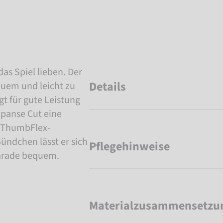
das Spiel lieben. Der
Details
equem und leicht zu
gt für gute Leistung
xpanse Cut eine
r ThumbFlex-
ündchen lässt er sich
Pflegehinweise
 Parade bequem.
Materialzusammensetzu