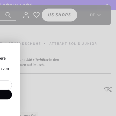
l in den
FAQs
vorbei.
US SHOPS
DE
ORWARTHANDSCHUHE
ATTRAKT SOLID JUNIOR
sere
ia Dortmund) und
250 + Torhüter
in den
eltweit vertrauen auf Reusch.
en von
ior
Einsteiger
Expanse Cut