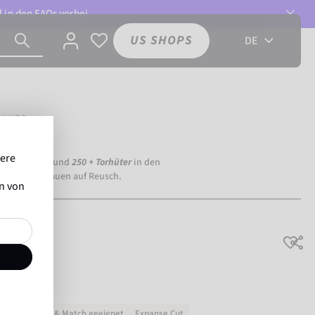
l in den
FAQs
vorbei.
US SHOPS
DE
ILVER
sere
ia Dortmund) und
250 + Torhüter
in den
eltweit vertrauen auf Reusch.
en von
für Training & Match geeignet
Expanse Cut