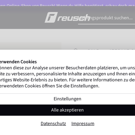
n Online-Shop von Reusch! Wenn du Hilfe benötigst, schau doch ma
STARTSEITE
SALE
ATTRAKT S
erwenden Cookies
önnen diese zur Analyse unserer Besucherdaten platzieren, um un
Gregor Kobel
(Boruss
te zu verbessern, personalisierte Inhalte anzuzeigen und Ihnen ein
ersten nationalen Ligen w
rtiges Website-Erlebnis zu bieten. Für weitere Informationen zu d
erwendeten Cookies öffnen Sie die Einstellungen.
Einstellungen
Attrakt Silver
Alle akzeptieren
Artikel-Nr. 5570214
Datenschutz
Impressum
Guter Grip
weiches Tragegefühl