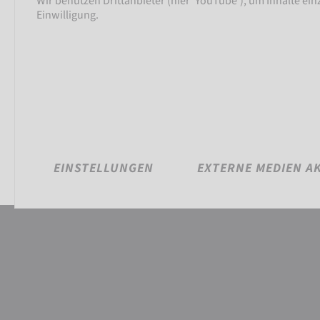
Wir benutzen Drittanbieter (hier 'YouTube'), um Inhalte ei
Einwilligung.
EINSTELLUNGEN
EXTERNE MEDIEN A