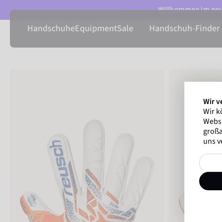
Willkommen im neue
Handschuhe
Equipment
Sale
Handschuh-Finder
Wir v
Wir k
Websi
großa
uns v