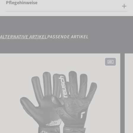
Pflegehinweise
ALTERNATIVE ARTIKEL
PASSENDE ARTIKEL
Attrakt Gold NC
Attr