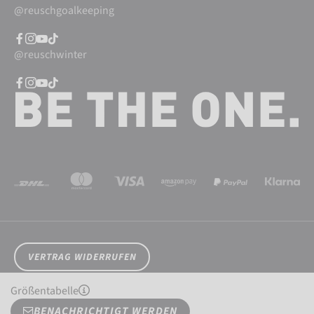
@reuschgoalkeeping
@reuschwinter
VERTRAG WIDERRUFEN
Cookieeinstellungen
Datenschutz
AGB
Impressum
Größentabelle
Widerrufsrecht
Barrierefreiheit
© 2026 Reusch International SpA - AG
BENACHRICHTIGT WERDEN