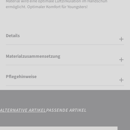
Material wird eine optimale Luftzirkulation im Handschuh
ermöglicht. Optimaler Komfort für Youngsters!
Details
Materialzusammensetzung
Pflegehinweise
ALTERNATIVE ARTIKEL
PASSENDE ARTIKEL
Attrakt Freegel Silver Junior