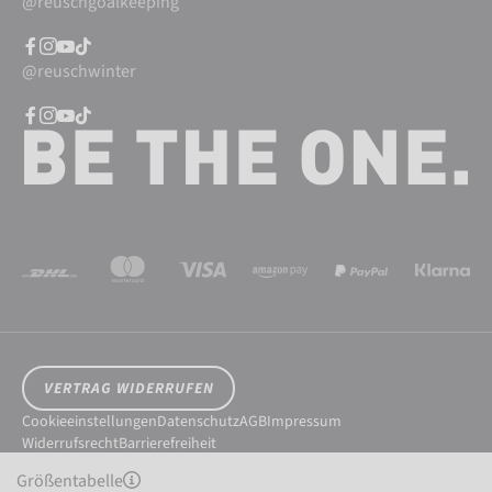
@reuschgoalkeeping
@reuschwinter
VERTRAG WIDERRUFEN
Cookieeinstellungen
Datenschutz
AGB
Impressum
Widerrufsrecht
Barrierefreiheit
© 2026 Reusch International SpA - AG
Größentabelle