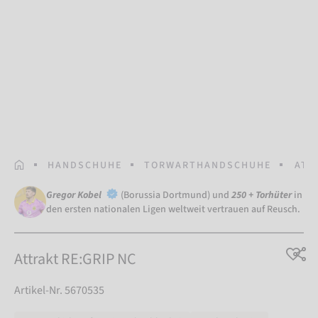
STARTSEITE
HANDSCHUHE
TORWARTHANDSCHUHE
ATT
Gregor Kobel
(Borussia Dortmund) und
250 + Torhüter
in
den ersten nationalen Ligen weltweit vertrauen auf Reusch.
Attrakt RE:GRIP NC
Artikel-Nr. 5670535