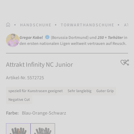
STARTSEITE
HANDSCHUHE
TORWARTHANDSCHUHE
ATT
Gregor Kobel
(Borussia Dortmund) und
250 + Torhüter
in
den ersten nationalen Ligen weltweit vertrauen auf Reusch.
Attrakt Infinity NC Junior
Artikel-Nr. 5572725
speziell für Kunstrasen geeignet
Sehr langlebig
Guter Grip
Negative Cut
Farbe:
Blau-Orange-Schwarz