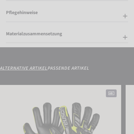
Pflegehinweise
Materialzusammensetzung
ALTERNATIVE ARTIKEL
PASSENDE ARTIKEL
Attrakt Freegel Silver Junior
Attra