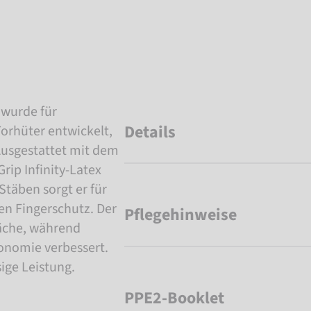
 wurde für
Details
orhüter entwickelt,
Ausgestattet mit dem
rip Infinity-Latex
Stäben sorgt er für
en Fingerschutz. Der
Pflegehinweise
läche, während
gonomie verbessert.
sige Leistung.
PPE2-Booklet