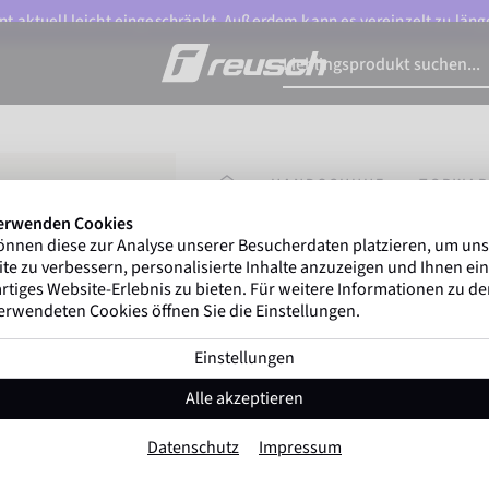
t aktuell leicht eingeschränkt. Außerdem kann es vereinzelt zu länge
STARTSEITE
HANDSCHUHE
TORWAR
erwenden Cookies
önnen diese zur Analyse unserer Besucherdaten platzieren, um un
Gregor Kobel
(Borussia Dort
te zu verbessern, personalisierte Inhalte anzuzeigen und Ihnen ein
ersten nationalen Ligen weltweit
rtiges Website-Erlebnis zu bieten. Für weitere Informationen zu d
erwendeten Cookies öffnen Sie die Einstellungen.
Einstellungen
Attrakt Infinity Fing
Alle akzeptieren
Artikel-Nr. 5670710
Datenschutz
Impressum
speziell für Kunstrasen geeignet
Sehr la