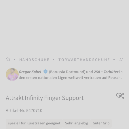
STARTSEITE
HANDSCHUHE
TORWARTHANDSCHUHE
ATT
Gregor Kobel
(Borussia Dortmund) und
250 + Torhüter
in
den ersten nationalen Ligen weltweit vertrauen auf Reusch.
Attrakt Infinity Finger Support
Artikel-Nr. 5470710
speziell für Kunstrasen geeignet
Sehr langlebig
Guter Grip