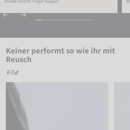
Attrakt Gold NC Finger Support
At
Keiner performt so wie ihr mit
Reusch