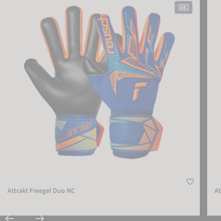
EINSTELLUNGEN
EXTERNE MEDIEN AKZEPTIEREN
Attrakt Freegel Duo NC
At