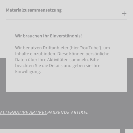
Materialzusammensetzung
Wir brauchen Ihr Einverständnis!
Wir benutzen Drittanbieter (hier 'YouTube'), um
Inhalte einzubinden. Diese können persönliche
Daten über Ihre Aktivitäten sammeln. Bitte
beachten Sie die Details und geben sie Ihre
Einwilligung.
ALTERNATIVE ARTIKEL
PASSENDE ARTIKEL
Attrakt Freegel Duo NC
Attr