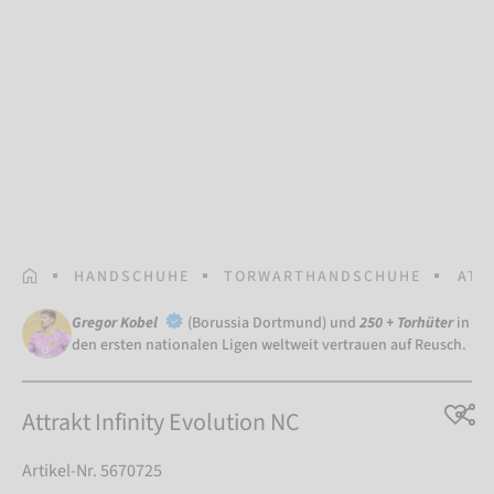
STARTSEITE
HANDSCHUHE
TORWARTHANDSCHUHE
ATT
Gregor Kobel
(Borussia Dortmund) und
250 + Torhüter
in
den ersten nationalen Ligen weltweit vertrauen auf Reusch.
Attrakt Infinity Evolution NC
Artikel-Nr. 5670725