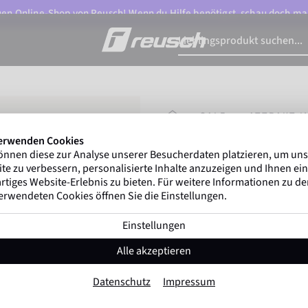
n Online-Shop von Reusch! Wenn du Hilfe benötigst, schau doch ma
STARTSEITE
SALE
ATTRAKT I
erwenden Cookies
önnen diese zur Analyse unserer Besucherdaten platzieren, um un
Gregor Kobel
(Boruss
te zu verbessern, personalisierte Inhalte anzuzeigen und Ihnen ein
ersten nationalen Ligen w
rtiges Website-Erlebnis zu bieten. Für weitere Informationen zu d
erwendeten Cookies öffnen Sie die Einstellungen.
Einstellungen
Attrakt Infinity A
Alle akzeptieren
Artikel-Nr. 5470755
Datenschutz
Impressum
speziell für Kunstrasen geeignet