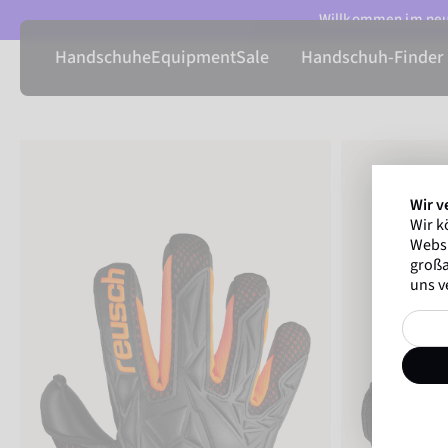
Willkommen im neue
Handschuhe
Equipment
Sale
Handschuh-Finder
Wir v
Wir k
Websi
großa
uns v