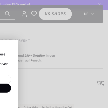
l in den
FAQs
vorbei.
US SHOPS
DE
NFINITY AIRVENT
sere
ia Dortmund) und
250 + Torhüter
in den
eltweit vertrauen auf Reusch.
en von
irvent
Sehr langlebig
Guter Grip
Evolution Negative Cut