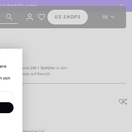
l in den
FAQs
vorbei.
US SHOPS
DE
OLD X NC
sere
ia Dortmund) und
250 + Torhüter
in den
eltweit vertrauen auf Reusch.
en von
C
Sehr weich
Negative Cut