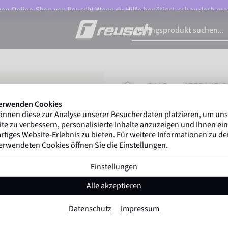
n Online-Shop von Reusch! Wenn du Hilfe benötigst, schau doch ma
STARTSEITE
SALE
ATTRAKT G
erwenden Cookies
önnen diese zur Analyse unserer Besucherdaten platzieren, um un
Gregor Kobel
(Boruss
te zu verbessern, personalisierte Inhalte anzuzeigen und Ihnen ein
ersten nationalen Ligen w
rtiges Website-Erlebnis zu bieten. Für weitere Informationen zu d
erwendeten Cookies öffnen Sie die Einstellungen.
Einstellungen
Attrakt Gold X N
Alle akzeptieren
Artikel-Nr. 5570955
Datenschutz
Impressum
Profi Belag
Extrem hoher Grip