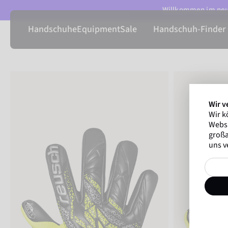
Willkommen im neue
Handschuhe
Equipment
Sale
Handschuh-Finder
Wir v
Wir k
Websi
großa
uns v