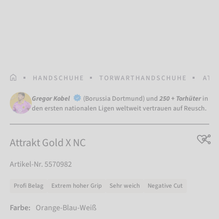
STARTSEITE
HANDSCHUHE
TORWARTHANDSCHUHE
ATT
Gregor Kobel
(Borussia Dortmund) und
250 + Torhüter
in
den ersten nationalen Ligen weltweit vertrauen auf Reusch.
Attrakt Gold X NC
Artikel-Nr. 5570982
Profi Belag
Extrem hoher Grip
Sehr weich
Negative Cut
Farbe:
Orange-Blau-Weiß