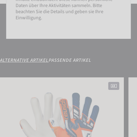
Daten über Ihre Aktivitäten sammeln. Bitte
beachten Sie die Details und geben sie Ihre
Einwilligung.
ALTERNATIVE ARTIKEL
PASSENDE ARTIKEL
Attrakt Freegel Gold NC
Attr
EINSTELLUNGEN
EXTERNE MEDIEN AKZEPTIEREN