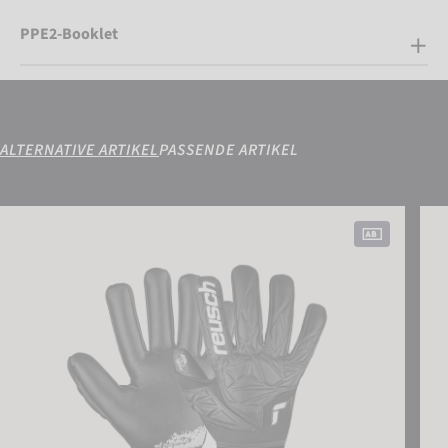
PPE2-Booklet
ALTERNATIVE ARTIKEL
PASSENDE ARTIKEL
Attrakt Gold NC Finger Support
Attr