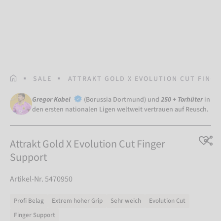
STARTSEITE
SALE
ATTRAKT GOLD X EVOLUTION CUT FING
Gregor Kobel
(Borussia Dortmund) und
250 + Torhüter
in
den ersten nationalen Ligen weltweit vertrauen auf Reusch.
Attrakt Gold X Evolution Cut Finger
Support
Artikel-Nr. 5470950
Profi Belag
Extrem hoher Grip
Sehr weich
Evolution Cut
Finger Support