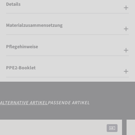
Details
Materialzusammensetzung
Pflegehinweise
PPE2-Booklet
ALTERNATIVE ARTIKEL
PASSENDE ARTIKEL
Attrakt Gold NC
Attr