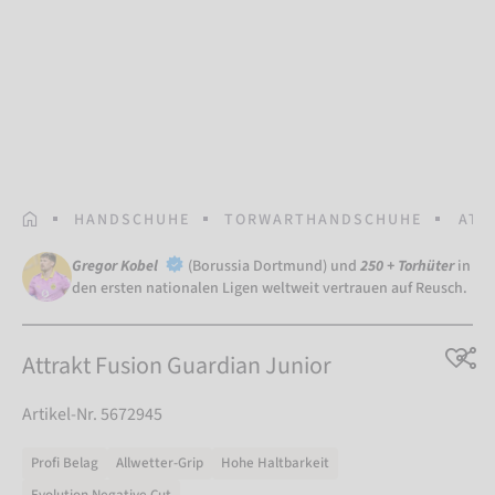
STARTSEITE
HANDSCHUHE
TORWARTHANDSCHUHE
ATT
Gregor Kobel
(Borussia Dortmund) und
250 + Torhüter
in
den ersten nationalen Ligen weltweit vertrauen auf Reusch.
Attrakt Fusion Guardian Junior
Artikel-Nr. 5672945
Profi Belag
Allwetter-Grip
Hohe Haltbarkeit