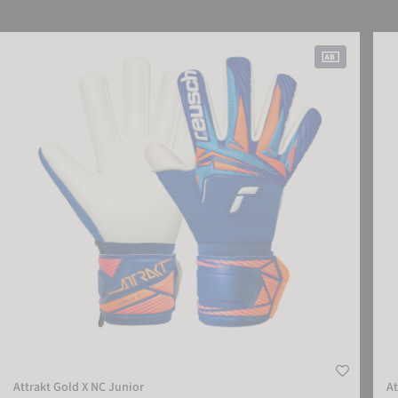
Attrakt Gold X NC Junior
Attr
Attrakt Gold X NC Junior
At