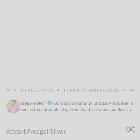
STARTSEITE
HANDSCHUHE
TORWARTHANDSCHUHE
ATT
Gregor Kobel
(Borussia Dortmund) und
250 + Torhüter
in
den ersten nationalen Ligen weltweit vertrauen auf Reusch.
Attrakt Freegel Silver