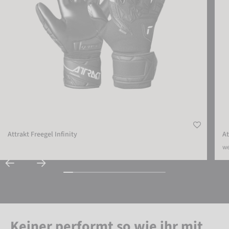
Attrakt Freegel Infinity
At
we
Keiner performt so wie ihr mit