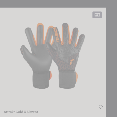
Attrakt Gold X Airvent
Attrakt Gold X Airvent