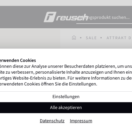
STARTSEITE
SALE
ATTRAKT 
Gregor Kobel
(Boruss
erwenden Cookies
ersten nationalen Ligen w
önnen diese zur Analyse unserer Besucherdaten platzieren, um un
te zu verbessern, personalisierte Inhalte anzuzeigen und Ihnen ein
rtiges Website-Erlebnis zu bieten. Für weitere Informationen zu d
erwendeten Cookies öffnen Sie die Einstellungen.
Attrakt Duo
Einstellungen
Artikel-Nr. 5460065
Alle akzeptieren
Profi Belag
Maximaler Grip
Ke
Datenschutz
Impressum