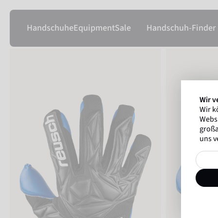
Handschuhe
Equipment
Sale
Handschuh-Finder
Wir v
Wir k
Websi
großa
uns v