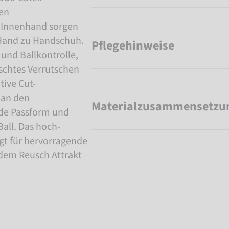
ten
r Innenhand sorgen
 Hand zu Handschuh.
Pflegehinweise
t und Ballkontrolle,
schtes Verrutschen
tive Cut-
 an den
Materialzusammensetzu
nde Passform und
all. Das hoch-
gt für hervorragende
 dem Reusch Attrakt