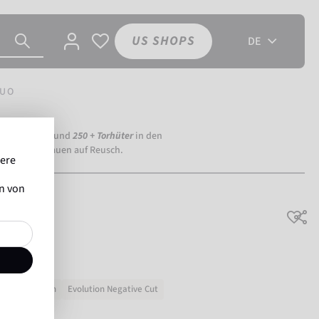
US SHOPS
DE
DUO
ia Dortmund) und
250 + Torhüter
in den
eltweit vertrauen auf Reusch.
sere
en von
in Verrutschen
Evolution Negative Cut