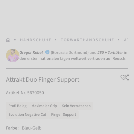
STARTSEITE
HANDSCHUHE
TORWARTHANDSCHUHE
ATT
Gregor Kobel
(Borussia Dortmund) und
250 + Torhüter
in
den ersten nationalen Ligen weltweit vertrauen auf Reusch.
Attrakt Duo Finger Support
Artikel-Nr. 5670050
Profi Belag
Maximaler Grip
Kein Verrutschen
Evolution Negative Cut
Finger Support
Farbe:
Blau-Gelb