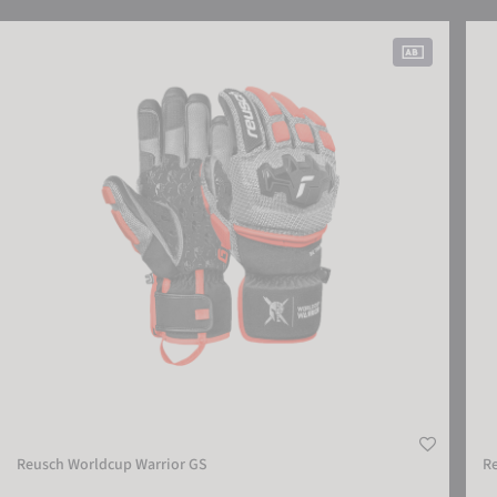
Reusch Worldcup Warrior GS
Reus
Reusch Worldcup Warrior GS
R