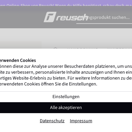
n Online-Shop von Reusch! Wenn du Hilfe benötigst, schau doch ma
STARTSEITE
HANDSCHUHE
WINTERHA
erwenden Cookies
önnen diese zur Analyse unserer Besucherdaten platzieren, um un
Marco Odermatt
und mehr als
5
te zu verbessern, personalisierte Inhalte anzuzeigen und Ihnen ein
Winterathleten
weltweit vertrauen a
rtiges Website-Erlebnis zu bieten. Für weitere Informationen zu d
erwendeten Cookies öffnen Sie die Einstellungen.
Einstellungen
Reusch Worldcup Warr
Alle akzeptieren
Artikel-Nr. 6571111
Datenschutz
Impressum
Extra warm
Winddicht
Extra Atmungsakti