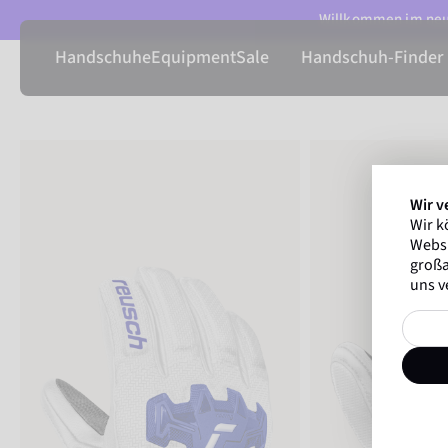
Willkommen im neue
Handschuhe
Equipment
Sale
Handschuh-Finder
Wir v
Wir k
Websi
großa
uns v